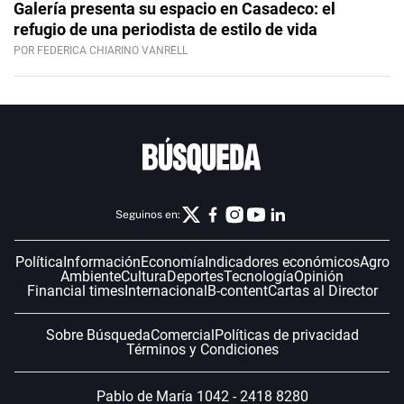
Galería presenta su espacio en Casadeco: el
refugio de una periodista de estilo de vida
POR FEDERICA CHIARINO VANRELL
Seguinos en:
Política
Información
Economía
Indicadores económicos
Agro
Ambiente
Cultura
Deportes
Tecnología
Opinión
Financial times
Internacional
B-content
Cartas al Director
Sobre Búsqueda
Comercial
Políticas de privacidad
Términos y Condiciones
Pablo de María 1042 - 2418 8280