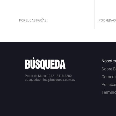
POR LUCAS FARÍAS
POR REDAC
Nosotro
Sobre 
Pablo de María 1042 - 2418 8280
Comerci
busquedaonline@busqueda.com.uy
Política
Término