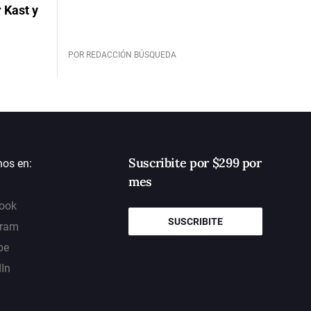
 Kast y
POR REDACCIÓN BÚSQUEDA
Suscribite por $299 por
nos en:
mes
ook
SUSCRIBITE
gram
be
dIn