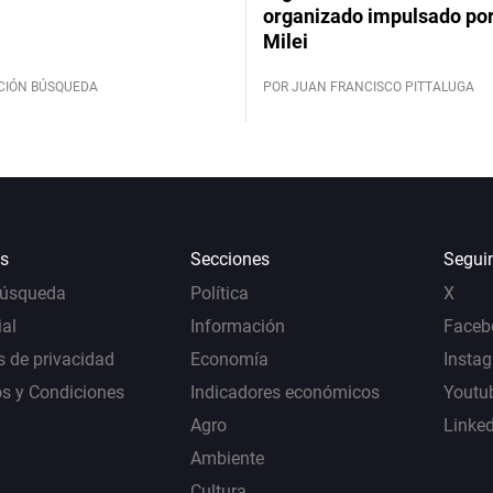
organizado impulsado por
Milei
CIÓN BÚSQUEDA
POR JUAN FRANCISCO PITTALUGA
s
Secciones
Segui
Búsqueda
Política
X
al
Información
Faceb
s de privacidad
Economía
Insta
s y Condiciones
Indicadores económicos
Youtu
Agro
Linke
Ambiente
Cultura