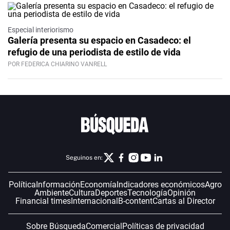
Especial interiorismo
Galería presenta su espacio en Casadeco: el
refugio de una periodista de estilo de vida
POR FEDERICA CHIARINO VANRELL
Seguinos en:
Política
Información
Economía
Indicadores económicos
Agro
Ambiente
Cultura
Deportes
Tecnología
Opinión
Financial times
Internacional
B-content
Cartas al Director
Sobre Búsqueda
Comercial
Políticas de privacidad