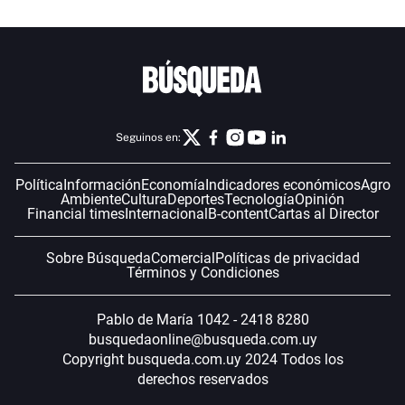
Seguinos en:
Política
Información
Economía
Indicadores económicos
Agro
Ambiente
Cultura
Deportes
Tecnología
Opinión
Financial times
Internacional
B-content
Cartas al Director
Sobre Búsqueda
Comercial
Políticas de privacidad
Términos y Condiciones
Pablo de María 1042 - 2418 8280
busquedaonline@busqueda.com.uy
Copyright busqueda.com.uy 2024 Todos los
derechos reservados