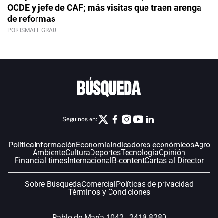
OCDE y jefe de CAF; más visitas que traen arenga
de reformas
POR ISMAEL GRAU
Seguinos en:
Política
Información
Economía
Indicadores económicos
Agro
Ambiente
Cultura
Deportes
Tecnología
Opinión
Financial times
Internacional
B-content
Cartas al Director
Sobre Búsqueda
Comercial
Políticas de privacidad
Términos y Condiciones
Pablo de María 1042 - 2418 8280