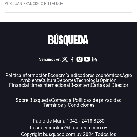
POR JUAN FRANCISCO PITTALUGA
Seguinos en:
Política
Información
Economía
Indicadores económicos
Agro
Ambiente
Cultura
Deportes
Tecnología
Opinión
Financial times
Internacional
B-content
Cartas al Director
Sobre Búsqueda
Comercial
Políticas de privacidad
Términos y Condiciones
Pablo de María 1042 - 2418 8280
busquedaonline@busqueda.com.uy
Copyright busqueda.com.uy 2024 Todos los