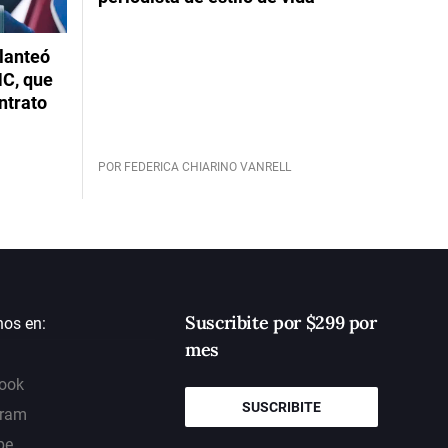
planteó
NC, que
ntrato
POR FEDERICA CHIARINO VANRELL
Suscribite por $299 por
nos en:
mes
ook
SUSCRIBITE
gram
be