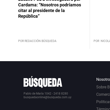
Cardama: “Nosotros podríamos
citar al presidente de la
República”
POR REDACCIÓN BÚSQUEDA
POR
NICOL
Nosotro
Sobre 
Pablo de María 1042 - 2418 8280
Comerci
busquedaonline@busqueda.com.uy
Política
Término