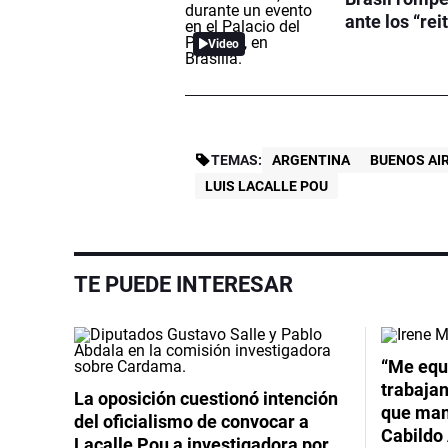
ante los “rei
Video
TEMAS:
ARGENTINA
BUENOS AI
LUIS LACALLE POU
TE PUEDE INTERESAR
Video
“Me equ
trabajan
La oposición cuestionó intención
que mant
del oficialismo de convocar a
Cabildo 
Lacalle Pou a investigadora por