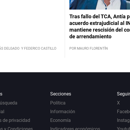
Tras fallo del TCA, Antía 
acuerdo extrajudicial al I
mantiene rescisión del co
de arrendamiento
ÁS DELGADO
Y FEDERICO CASTILLO
POR MAURO FLORENTÍN
s
Secciones
Segui
Búsqueda
Política
X
al
Información
Faceb
s de privacidad
Economía
Insta
s y Condiciones
Indicadores económicos
Youtu