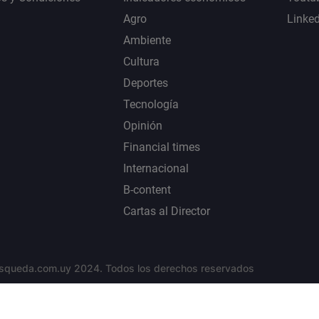
Agro
Linke
Ambiente
Cultura
Deportes
Tecnología
Opinión
Financial times
Internacional
B-content
Cartas al Director
squeda.com.uy 2024. Todos los derechos reservados