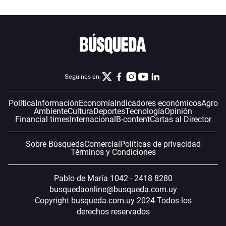
Seguinos en:
Política
Información
Economía
Indicadores económicos
Agro
Ambiente
Cultura
Deportes
Tecnología
Opinión
Financial times
Internacional
B-content
Cartas al Director
Sobre Búsqueda
Comercial
Políticas de privacidad
Términos y Condiciones
Pablo de María 1042 - 2418 8280
busquedaonline@busqueda.com.uy
Copyright busqueda.com.uy 2024 Todos los
derechos reservados