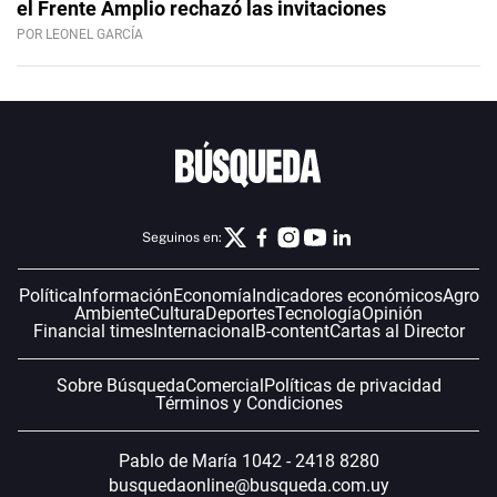
el Frente Amplio rechazó las invitaciones
POR LEONEL GARCÍA
Seguinos en:
Política
Información
Economía
Indicadores económicos
Agro
Ambiente
Cultura
Deportes
Tecnología
Opinión
Financial times
Internacional
B-content
Cartas al Director
Sobre Búsqueda
Comercial
Políticas de privacidad
Términos y Condiciones
Pablo de María 1042 - 2418 8280
busquedaonline@busqueda.com.uy