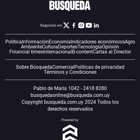
Seguinos en:
Política
Información
Economía
Indicadores económicos
Agro
Ambiente
Cultura
Deportes
Tecnología
Opinión
Financial times
Internacional
B-content
Cartas al Director
Sobre Búsqueda
Comercial
Políticas de privacidad
Términos y Condiciones
Pablo de María 1042 - 2418 8280
busquedaonline@busqueda.com.uy
Copyright busqueda.com.uy 2024 Todos los
derechos reservados