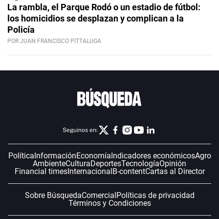
La rambla, el Parque Rodó o un estadio de fútbol:
los homicidios se desplazan y complican a la
Policía
POR JUAN FRANCISCO PITTALUGA
Seguinos en:
Política
Información
Economía
Indicadores económicos
Agro
Ambiente
Cultura
Deportes
Tecnología
Opinión
Financial times
Internacional
B-content
Cartas al Director
Sobre Búsqueda
Comercial
Políticas de privacidad
Términos y Condiciones