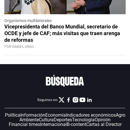
Organismos multilaterales
Vicepresidenta del Banco Mundial, secretario de
OCDE y jefe de CAF; más visitas que traen arenga
de reformas
POR ISMAEL GRAU
Seguinos en:
Política
Información
Economía
Indicadores económicos
Agro
Ambiente
Cultura
Deportes
Tecnología
Opinión
Financial times
Internacional
B-content
Cartas al Director