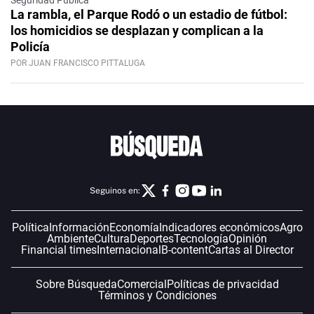
La rambla, el Parque Rodó o un estadio de fútbol:
los homicidios se desplazan y complican a la
Policía
POR JUAN FRANCISCO PITTALUGA
Seguinos en:
Política
Información
Economía
Indicadores económicos
Agro
Ambiente
Cultura
Deportes
Tecnología
Opinión
Financial times
Internacional
B-content
Cartas al Director
Sobre Búsqueda
Comercial
Políticas de privacidad
Términos y Condiciones