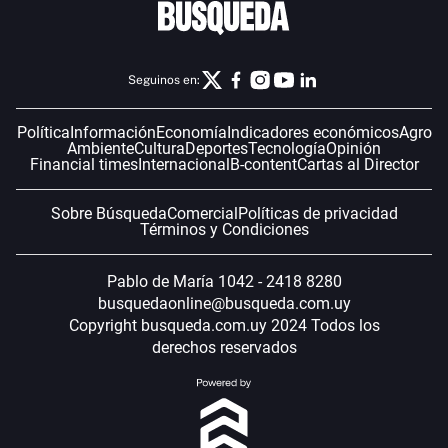
Seguinos en:
Política
Información
Economía
Indicadores económicos
Agro
Ambiente
Cultura
Deportes
Tecnología
Opinión
Financial times
Internacional
B-content
Cartas al Director
Sobre Búsqueda
Comercial
Políticas de privacidad
Términos y Condiciones
Pablo de María 1042 - 2418 8280
busquedaonline@busqueda.com.uy
Copyright busqueda.com.uy 2024 Todos los
derechos reservados