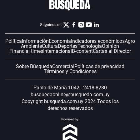
Seguinos en:
Política
Información
Economía
Indicadores económicos
Agro
Ambiente
Cultura
Deportes
Tecnología
Opinión
Financial times
Internacional
B-content
Cartas al Director
Sobre Búsqueda
Comercial
Políticas de privacidad
Términos y Condiciones
Pablo de María 1042 - 2418 8280
busquedaonline@busqueda.com.uy
Copyright busqueda.com.uy 2024 Todos los
derechos reservados