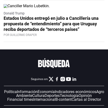
Donald Trump
Estados Unidos entregó en julio a Cancillería una
propuesta de “entendimiento” para que Uruguay
reciba deportados de “terceros países”
POR GUILLERMO DRAPER
Seguinos en:
Política
Información
Economía
Indicadores económicos
Agro
Ambiente
Cultura
Deportes
Tecnología
Opinión
Financial times
Internacional
B-content
Cartas al Director