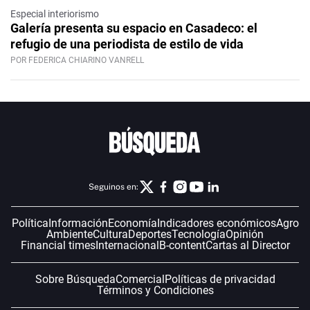
Especial interiorismo
Galería presenta su espacio en Casadeco: el
refugio de una periodista de estilo de vida
POR FEDERICA CHIARINO VANRELL
Seguinos en:
Política
Información
Economía
Indicadores económicos
Agro
Ambiente
Cultura
Deportes
Tecnología
Opinión
Financial times
Internacional
B-content
Cartas al Director
Sobre Búsqueda
Comercial
Políticas de privacidad
Términos y Condiciones