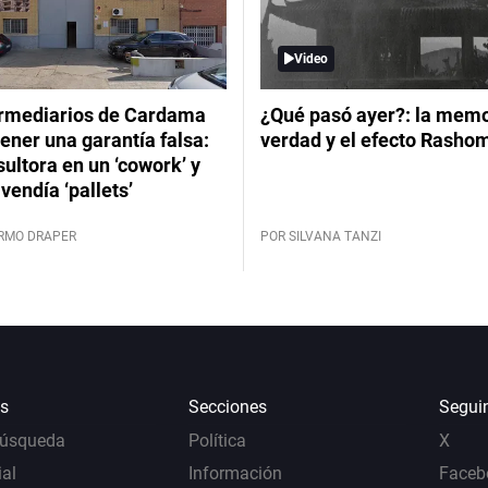
Video
ermediarios de Cardama
¿Qué pasó ayer?: la memor
ener una garantía falsa:
verdad y el efecto Rasho
ultora en un ‘cowork’ y
vendía ‘pallets’
ERMO DRAPER
POR SILVANA TANZI
s
Secciones
Segui
Búsqueda
Política
X
al
Información
Faceb