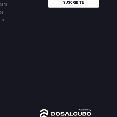
SUSCRIBITE
gram
be
dIn