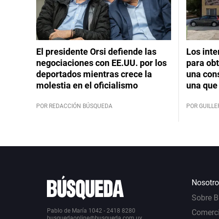
El presidente Orsi defiende las
Los int
negociaciones con EE.UU. por los
para obt
deportados mientras crece la
una cons
molestia en el oficialismo
una que 
POR REDACCIÓN BÚSQUEDA
POR GUILL
Nosotro
Sobre 
Pablo de María 1042 - 2418 8280
Comerci
busquedaonline@busqueda.com.uy