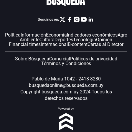
Seguinos en:
Política
Información
Economía
Indicadores económicos
Agro
Ambiente
Cultura
Deportes
Tecnología
Opinión
Financial times
Internacional
B-content
Cartas al Director
Sobre Búsqueda
Comercial
Políticas de privacidad
Términos y Condiciones
Pablo de María 1042 - 2418 8280
busquedaonline@busqueda.com.uy
Copyright busqueda.com.uy 2024 Todos los
derechos reservados