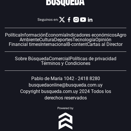
Seguinos en:
Política
Información
Economía
Indicadores económicos
Agro
Ambiente
Cultura
Deportes
Tecnología
Opinión
Financial times
Internacional
B-content
Cartas al Director
Sobre Búsqueda
Comercial
Políticas de privacidad
Términos y Condiciones
Pablo de María 1042 - 2418 8280
busquedaonline@busqueda.com.uy
Copyright busqueda.com.uy 2024 Todos los
derechos reservados