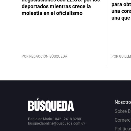
para obt
deportados mientras crece la
una cons
molestia en el oficialismo
una que 
POR REDACCIÓN BÚSQUEDA
POR GUILL
Nosotro
Sobre 
Pablo de María 1042 - 2418 8280
Comerci
busquedaonline@busqueda.com.uy
Política