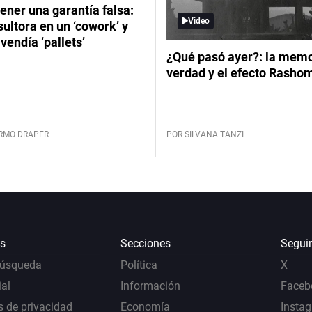
ener una garantía falsa:
Video
ultora en un ‘cowork’ y
vendía ‘pallets’
¿Qué pasó ayer?: la memor
verdad y el efecto Rasho
ERMO DRAPER
POR SILVANA TANZI
s
Secciones
Segui
Búsqueda
Política
X
al
Información
Faceb
s de privacidad
Economía
Insta