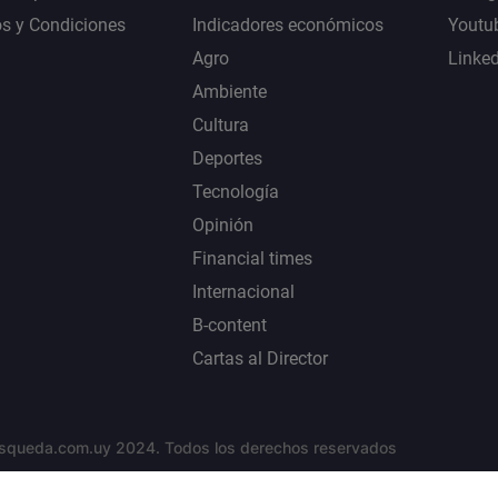
s y Condiciones
Indicadores económicos
Youtu
Agro
Linke
Ambiente
Cultura
Deportes
Tecnología
Opinión
Financial times
Internacional
B-content
Cartas al Director
squeda.com.uy 2024. Todos los derechos reservados