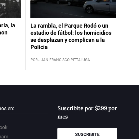
ia, la
La rambla, el Parque Rodó o un
mon
estadio de fútbol: los homicidios
se desplazan y complican a la
Policía
POR JUAN FRANCISCO PITTALUGA
Suscribite por $299 por
nos en:
mes
ook
SUSCRIBITE
gram