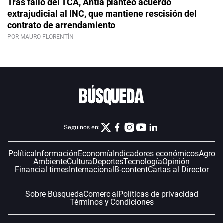
Tras fallo del TCA, Antía planteó acuerdo
extrajudicial al INC, que mantiene rescisión del
contrato de arrendamiento
POR MAURO FLORENTÍN
Seguinos en:
Política
Información
Economía
Indicadores económicos
Agro
Ambiente
Cultura
Deportes
Tecnología
Opinión
Financial times
Internacional
B-content
Cartas al Director
Sobre Búsqueda
Comercial
Políticas de privacidad
Términos y Condiciones