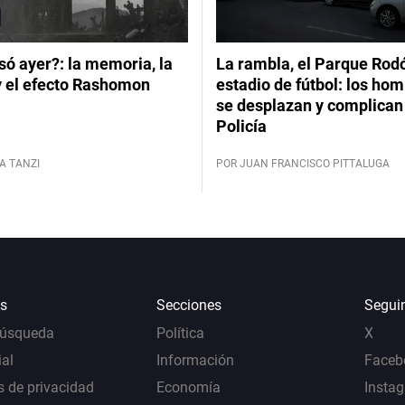
ó ayer?: la memoria, la
La rambla, el Parque Rod
y el efecto Rashomon
estadio de fútbol: los hom
se desplazan y complican 
Policía
A TANZI
POR JUAN FRANCISCO PITTALUGA
s
Secciones
Segui
Búsqueda
Política
X
al
Información
Faceb
s de privacidad
Economía
Insta