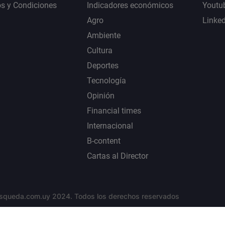
s y Condiciones
Indicadores económicos
Youtu
Agro
Linke
Ambiente
Cultura
Deportes
Tecnología
Opinión
Financial times
Internacional
B-content
Cartas al Director
squeda.com.uy 2024. Todos los derechos reservados