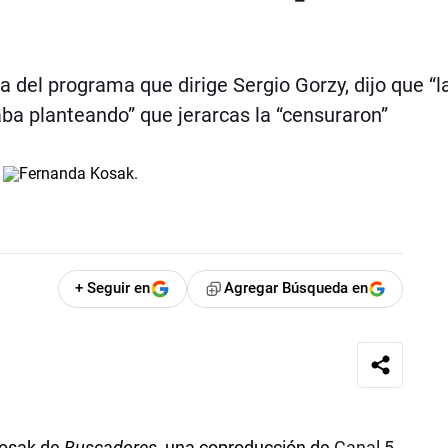
 del programa que dirige Sergio Gorzy, dijo que “l
aba planteando” que jerarcas la “censuraron”
+ Seguir en
Agregar Búsqueda en
Kosak de
Buscadores
, una coproducción de
Canal 5