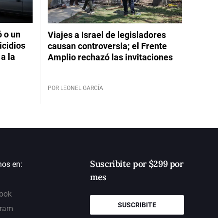
ó o un
Viajes a Israel de legisladores
icidios
causan controversia; el Frente
a la
Amplio rechazó las invitaciones
POR LEONEL GARCÍA
Suscribite por $299 por
nos en:
mes
ook
SUSCRIBITE
gram