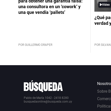
para obtener una garantía falsa:
Video
una consultora en un ‘cowork’ y
una que vendía ‘pallets’
¿Qué pas
verdad 
POR GUILLERMO DRAPER
POR SILVAN
Nosotro
Sobre 
Pablo de María 1042 - 2418 8280
Comerci
busquedaonline@busqueda.com.uy
Política