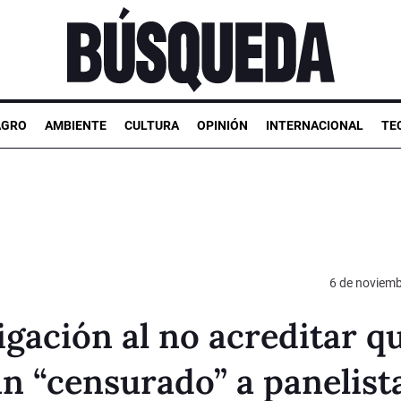
AGRO
AMBIENTE
CULTURA
OPINIÓN
INTERNACIONAL
TE
6 de noviemb
igación al no acreditar q
n “censurado” a panelist