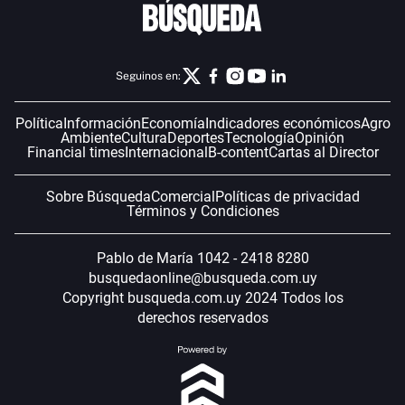
Seguinos en:
Política
Información
Economía
Indicadores económicos
Agro
Ambiente
Cultura
Deportes
Tecnología
Opinión
Financial times
Internacional
B-content
Cartas al Director
Sobre Búsqueda
Comercial
Políticas de privacidad
Términos y Condiciones
Pablo de María 1042 - 2418 8280
busquedaonline@busqueda.com.uy
Copyright busqueda.com.uy 2024 Todos los
derechos reservados