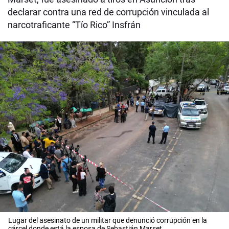
declarar contra una red de corrupción vinculada al
narcotraficante “Tío Rico” Insfrán
Lugar del asesinato de un militar que denunció corrupción en la
cárcel donde está la esposa de Sebastián Marset