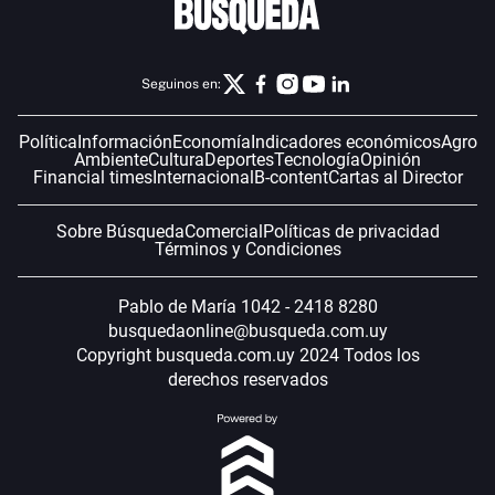
Seguinos en:
Política
Información
Economía
Indicadores económicos
Agro
Ambiente
Cultura
Deportes
Tecnología
Opinión
Financial times
Internacional
B-content
Cartas al Director
Sobre Búsqueda
Comercial
Políticas de privacidad
Términos y Condiciones
Pablo de María 1042 - 2418 8280
busquedaonline@busqueda.com.uy
Copyright busqueda.com.uy 2024 Todos los
derechos reservados