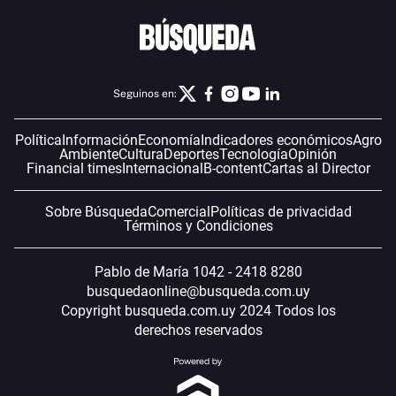
Seguinos en:
Política
Información
Economía
Indicadores económicos
Agro
Ambiente
Cultura
Deportes
Tecnología
Opinión
Financial times
Internacional
B-content
Cartas al Director
Sobre Búsqueda
Comercial
Políticas de privacidad
Términos y Condiciones
Pablo de María 1042 - 2418 8280
busquedaonline@busqueda.com.uy
Copyright busqueda.com.uy 2024 Todos los
derechos reservados