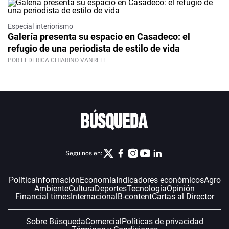
Especial interiorismo
Galería presenta su espacio en Casadeco: el
refugio de una periodista de estilo de vida
POR FEDERICA CHIARINO VANRELL
Seguinos en:
Política
Información
Economía
Indicadores económicos
Agro
Ambiente
Cultura
Deportes
Tecnología
Opinión
Financial times
Internacional
B-content
Cartas al Director
Sobre Búsqueda
Comercial
Políticas de privacidad