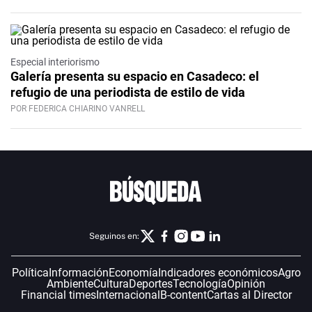
Especial interiorismo
Galería presenta su espacio en Casadeco: el
refugio de una periodista de estilo de vida
POR FEDERICA CHIARINO VANRELL
Seguinos en:
Política
Información
Economía
Indicadores económicos
Agro
Ambiente
Cultura
Deportes
Tecnología
Opinión
Financial times
Internacional
B-content
Cartas al Director