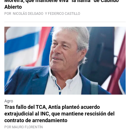
Moreira, que mantiene viva “la llama” de Cabildo
Abierto
POR
NICOLÁS DELGADO
Y FEDERICO CASTILLO
Agro
Tras fallo del TCA, Antía planteó acuerdo
extrajudicial al INC, que mantiene rescisión del
contrato de arrendamiento
POR MAURO FLORENTÍN