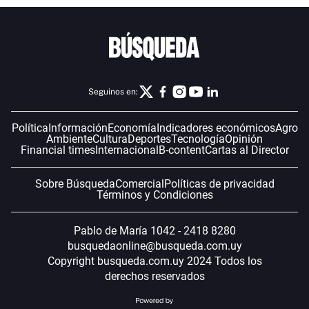
Seguinos en:
Política
Información
Economía
Indicadores económicos
Agro
Ambiente
Cultura
Deportes
Tecnología
Opinión
Financial times
Internacional
B-content
Cartas al Director
Sobre Búsqueda
Comercial
Políticas de privacidad
Términos y Condiciones
Pablo de María 1042 - 2418 8280
busquedaonline@busqueda.com.uy
Copyright busqueda.com.uy 2024 Todos los
derechos reservados