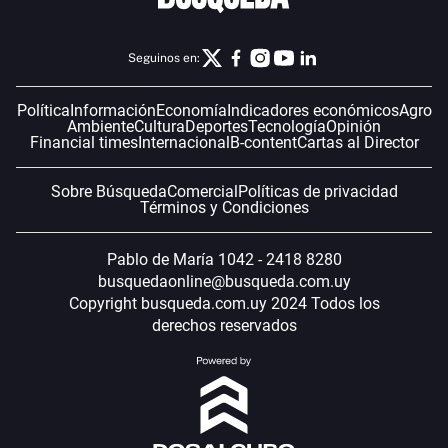
Seguinos en:
Política
Información
Economía
Indicadores económicos
Agro
Ambiente
Cultura
Deportes
Tecnología
Opinión
Financial times
Internacional
B-content
Cartas al Director
Sobre Búsqueda
Comercial
Políticas de privacidad
Términos y Condiciones
Pablo de María 1042 - 2418 8280
busquedaonline@busqueda.com.uy
Copyright busqueda.com.uy 2024 Todos los
derechos reservados