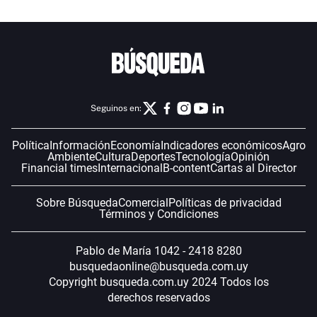
Seguinos en:
Política
Información
Economía
Indicadores económicos
Agro
Ambiente
Cultura
Deportes
Tecnología
Opinión
Financial times
Internacional
B-content
Cartas al Director
Sobre Búsqueda
Comercial
Políticas de privacidad
Términos y Condiciones
Pablo de María 1042 - 2418 8280
busquedaonline@busqueda.com.uy
Copyright busqueda.com.uy 2024 Todos los
derechos reservados