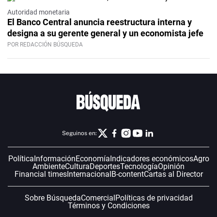
Autoridad monetaria
El Banco Central anuncia reestructura interna y
designa a su gerente general y un economista jefe
POR REDACCIÓN BÚSQUEDA
Seguinos en:
Política
Información
Economía
Indicadores económicos
Agro
Ambiente
Cultura
Deportes
Tecnología
Opinión
Financial times
Internacional
B-content
Cartas al Director
Sobre Búsqueda
Comercial
Políticas de privacidad
Términos y Condiciones