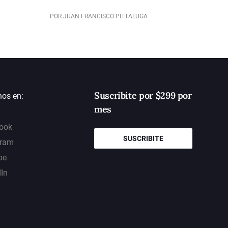
POR JUAN FRANCISCO PITTALUGA
Suscribite por $299 por
nos en:
mes
ook
SUSCRIBITE
gram
be
dIn