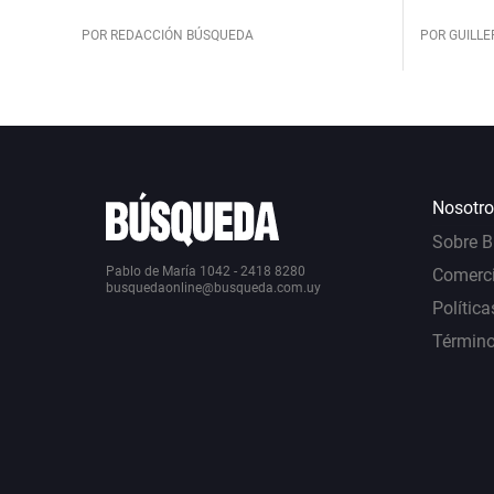
POR REDACCIÓN BÚSQUEDA
POR GUILL
Nosotro
Sobre 
Pablo de María 1042 - 2418 8280
Comerci
busquedaonline@busqueda.com.uy
Política
Término