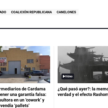
RADO
COALICIÓN REPUBLICANA
CANELONES
Video
ermediarios de Cardama
¿Qué pasó ayer?: la memor
ener una garantía falsa:
verdad y el efecto Rasho
ultora en un ‘cowork’ y
vendía ‘pallets’