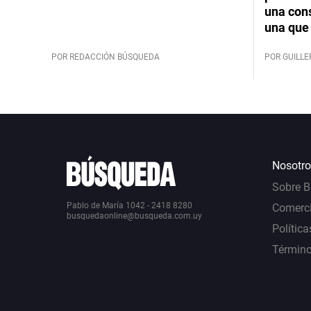
una cons
una que 
POR REDACCIÓN BÚSQUEDA
POR GUILL
Nosotro
Sobre 
Pablo de María 1042 - 2418 8280
Comerci
busquedaonline@busqueda.com.uy
Política
Término