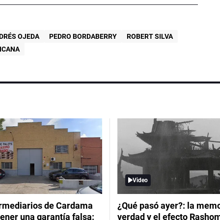
DRÉS OJEDA
PEDRO BORDABERRY
ROBERT SILVA
ICANA
Video
ermediarios de Cardama
¿Qué pasó ayer?: la memor
ener una garantía falsa:
verdad y el efecto Rasho