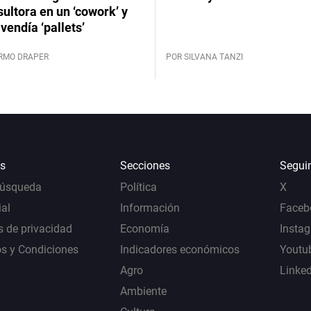
ultora en un ‘cowork’ y
vendía ‘pallets’
ERMO DRAPER
POR SILVANA TANZI
s
Secciones
Segui
Búsqueda
Política
X
al
Información
Faceb
s de privacidad
Economía
Insta
s y Condiciones
Indicadores económicos
Youtu
Agro
Linke
Ambiente