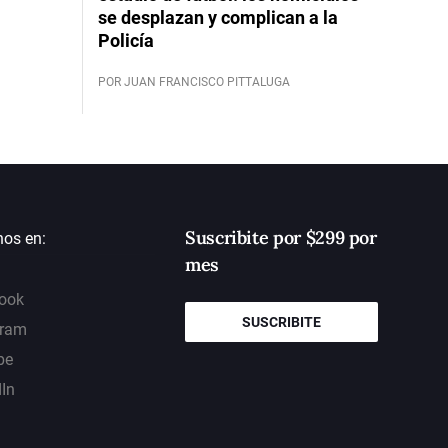
se desplazan y complican a la
Policía
POR JUAN FRANCISCO PITTALUGA
Suscribite por $299 por
nos en:
mes
ook
SUSCRIBITE
gram
be
dIn