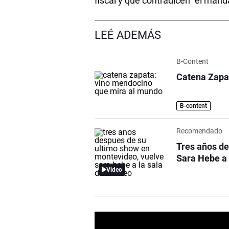
fiscal y que contradicen “el manda
LEÉ ADEMÁS
B-Content
Catena Zapa
B-content
Recomendado
Tres años de
Sara Hebe a 
Video