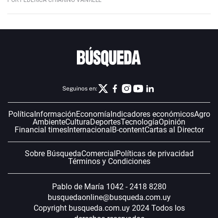
Seguinos en:
Política
Información
Economía
Indicadores económicos
Agro
Ambiente
Cultura
Deportes
Tecnología
Opinión
Financial times
Internacional
B-content
Cartas al Director
Sobre Búsqueda
Comercial
Políticas de privacidad
Términos y Condiciones
Pablo de María 1042 - 2418 8280
busquedaonline@busqueda.com.uy
Copyright busqueda.com.uy 2024 Todos los