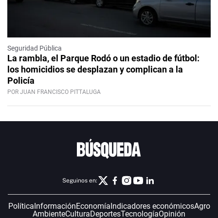
Seguridad Pública
La rambla, el Parque Rodó o un estadio de fútbol:
los homicidios se desplazan y complican a la
Policía
POR JUAN FRANCISCO PITTALUGA
Seguinos en:
Política
Información
Economía
Indicadores económicos
Agro
Ambiente
Cultura
Deportes
Tecnología
Opinión