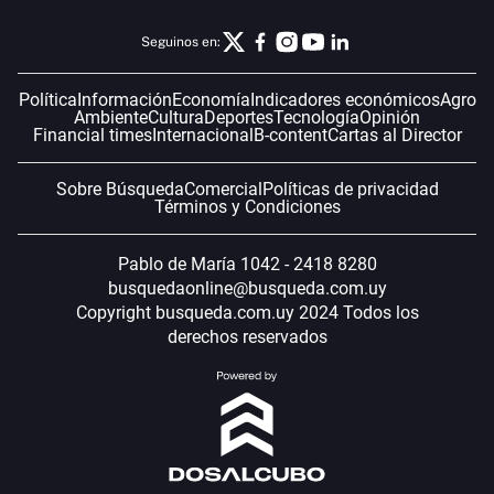
Seguinos en:
Política
Información
Economía
Indicadores económicos
Agro
Ambiente
Cultura
Deportes
Tecnología
Opinión
Financial times
Internacional
B-content
Cartas al Director
Sobre Búsqueda
Comercial
Políticas de privacidad
Términos y Condiciones
Pablo de María 1042 - 2418 8280
busquedaonline@busqueda.com.uy
Copyright busqueda.com.uy 2024 Todos los
derechos reservados