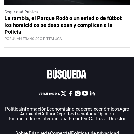
Seguridad Pública
La rambla, el Parque Rodó o un estadio de fútbol:
los homicidios se desplazan y complican a la
Policía
POR JUAN FRANCISCO PITTALUGA
Seguinos en:
Política
Información
Economía
Indicadores económicos
Agro
Ambiente
Cultura
Deportes
Tecnología
Opinión
Financial times
Internacional
B-content
Cartas al Director
Sobre Búsqueda
Comercial
Políticas de privacidad