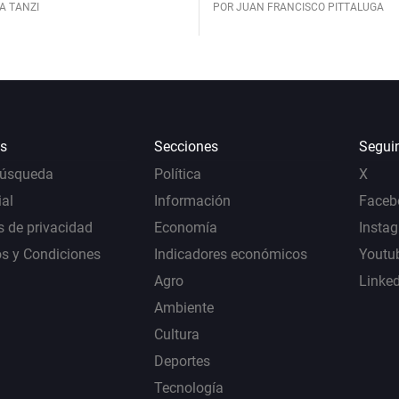
A TANZI
POR JUAN FRANCISCO PITTALUGA
s
Secciones
Segui
Búsqueda
Política
X
al
Información
Faceb
s de privacidad
Economía
Insta
s y Condiciones
Indicadores económicos
Youtu
Agro
Linke
Ambiente
Cultura
Deportes
Tecnología