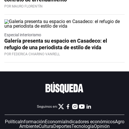
POR MAURO FLORENTÍN
Especial interiorismo
Galería presenta su espacio en Casadeco: el
refugio de una periodista de estilo de vida
POR FEDERICA CHIARINO VANRELL
Seguinos en:
Política
Información
Economía
Indicadores económicos
Agro
Ambiente
Cultura
Deportes
Tecnología
Opinión