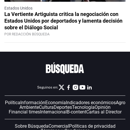
Estados Unidos
La Vertiente Artiguista critica la negociación con
Estados Unidos por deportados y lamenta decisión
sobre el Diálogo Social
POR REDACCIÓN BÚSQUEDA
Seguinos en:
Política
Información
Economía
Indicadores económicos
Agro
Ambiente
Cultura
Deportes
Tecnología
Opinión
Financial times
Internacional
B-content
Cartas al Director
Sobre Búsqueda
Comercial
Políticas de privacidad