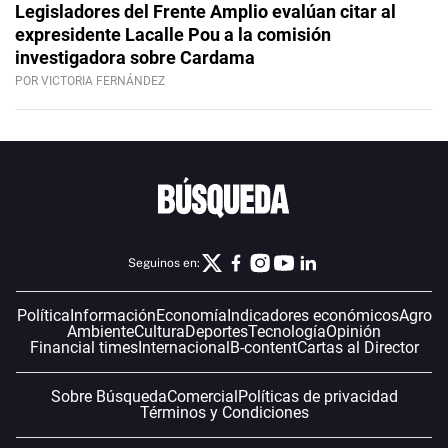
Legisladores del Frente Amplio evalúan citar al
expresidente Lacalle Pou a la comisión
investigadora sobre Cardama
POR VICTORIA FERNÁNDEZ
Seguinos en:
Política
Información
Economía
Indicadores económicos
Agro
Ambiente
Cultura
Deportes
Tecnología
Opinión
Financial times
Internacional
B-content
Cartas al Director
Sobre Búsqueda
Comercial
Políticas de privacidad
Términos y Condiciones