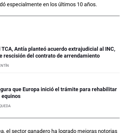
idó especialmente en los últimos 10 años.
l TCA, Antía planteó acuerdo extrajudicial al INC,
 rescisión del contrato de arrendamiento
ENTÍN
ura que Europa inició el trámite para rehabilitar
e equinos
SQUEDA
ea, el sector ganadero ha logrado mejoras notorias