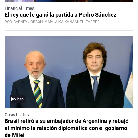
Financial Times
El rey que le ganó la partida a Pedro Sánchez
POR
BARNEY JOPSON
Y MALAIKA KANAANEH TAPPER
Video
Crisis bilateral
Brasil retiró a su embajador de Argentina y rebajó
al mínimo la relación diplomática con el gobierno
de Milei