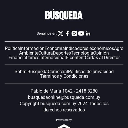
Seguinos en:
Política
Información
Economía
Indicadores económicos
Agro
Ambiente
Cultura
Deportes
Tecnología
Opinión
Financial times
Internacional
B-content
Cartas al Director
Sobre Búsqueda
Comercial
Políticas de privacidad
Términos y Condiciones
Pablo de María 1042 - 2418 8280
busquedaonline@busqueda.com.uy
Copyright busqueda.com.uy 2024 Todos los
derechos reservados