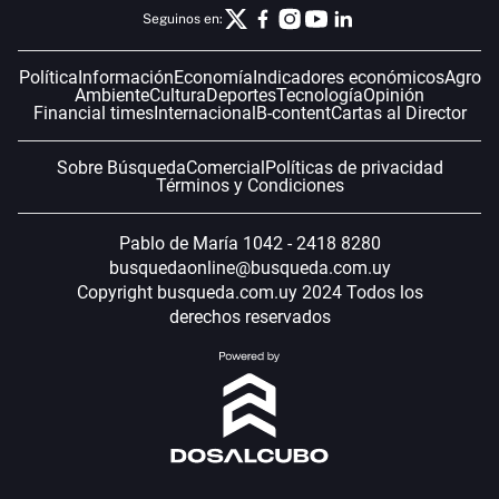
Seguinos en:
Política
Información
Economía
Indicadores económicos
Agro
Ambiente
Cultura
Deportes
Tecnología
Opinión
Financial times
Internacional
B-content
Cartas al Director
Sobre Búsqueda
Comercial
Políticas de privacidad
Términos y Condiciones
Pablo de María 1042 - 2418 8280
busquedaonline@busqueda.com.uy
Copyright busqueda.com.uy 2024 Todos los
derechos reservados