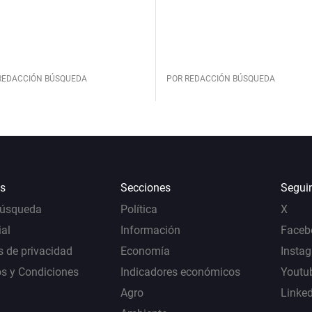
REDACCIÓN BÚSQUEDA
POR REDACCIÓN BÚSQUEDA
s
Secciones
Segui
Búsqueda
Política
X
al
Información
Faceb
s de privacidad
Economía
Insta
s y Condiciones
Indicadores económicos
Youtu
Agro
Linke