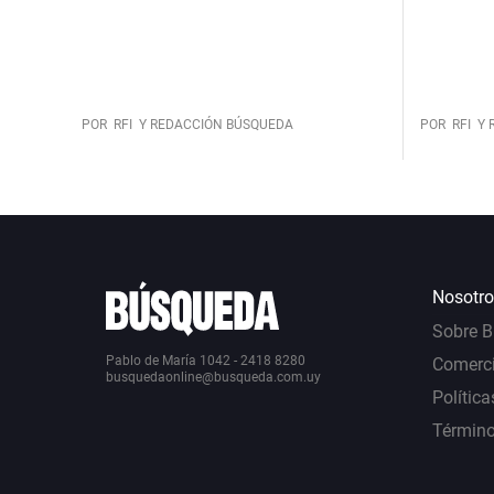
POR
RFI
Y REDACCIÓN BÚSQUEDA
POR
RFI
Y 
Nosotro
Sobre 
Pablo de María 1042 - 2418 8280
Comerci
busquedaonline@busqueda.com.uy
Política
Término