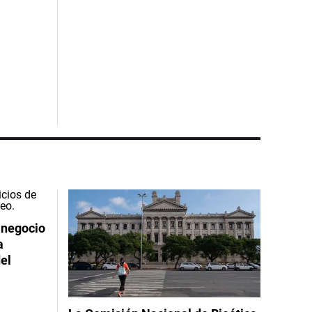
 negocio
a
el