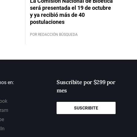
La Comisión Nacional de Bioética
será presentada el 19 de octubre
y ya recibió más de 40
postulaciones
POR REDACCIÓN BÚSQUEDA
Suscribite por $299 por
nos en:
mes
ook
SUSCRIBITE
gram
be
dIn