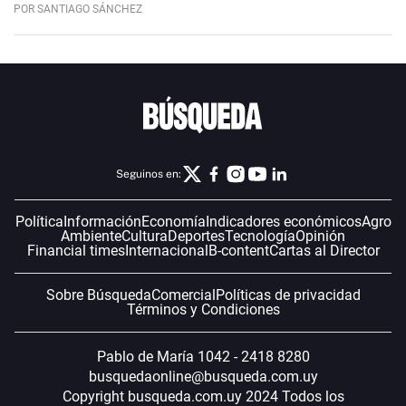
POR SANTIAGO SÁNCHEZ
Seguinos en:
Política
Información
Economía
Indicadores económicos
Agro
Ambiente
Cultura
Deportes
Tecnología
Opinión
Financial times
Internacional
B-content
Cartas al Director
Sobre Búsqueda
Comercial
Políticas de privacidad
Términos y Condiciones
Pablo de María 1042 - 2418 8280
busquedaonline@busqueda.com.uy
Copyright busqueda.com.uy 2024 Todos los