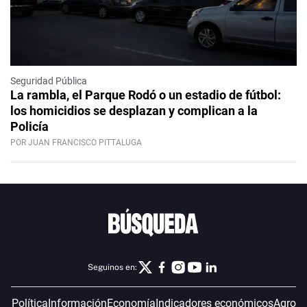
Seguridad Pública
La rambla, el Parque Rodó o un estadio de fútbol:
los homicidios se desplazan y complican a la
Policía
POR JUAN FRANCISCO PITTALUGA
Seguinos en:
Política
Información
Economía
Indicadores económicos
Agro