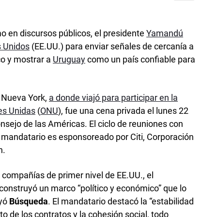
 en discursos públicos, el presidente
Yamandú
 Unidos
(EE.UU.) para enviar señales de cercanía a
ico y mostrar a
Uruguay
como un país confiable para
n Nueva York,
a donde viajó para participar en la
es Unidas
(
ONU
), fue una cena privada el lunes 22
nsejo de las Américas. El ciclo de reuniones con
el mandatario es esponsoreado por Citi, Corporación
n.
compañías de primer nivel de EE.UU., el
onstruyó un marco “político y económico” que lo
uyó
Búsqueda
. El mandatario destacó la “estabilidad
 de los contratos y la cohesión social, todo